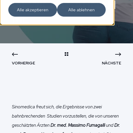
GEWICHTSABNAH
Alle akzeptieren
Alle ablehnen
ME
VORHERIGE
NÄCHSTE
Sinomedica freut sich, die Ergebnisse von zwei
bahnbrechenden Studien vorzustellen, die von unseren
geschätzten Ärzten
Dr. med. Massimo Fumagalli
und
Dr.