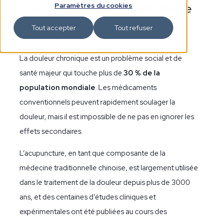
L’acupuncture comme analgésique
Paramètres du cookies
naturel
Tout accepter
Tout refuser
La douleur chronique est un problème social et de
santé majeur qui touche plus de
30 % de la
population mondiale
. Les médicaments
conventionnels peuvent rapidement soulager la
douleur, mais il est impossible de ne pas en ignorer les
effets secondaires.
L’acupuncture, en tant que composante de la
médecine traditionnelle chinoise, est largement utilisée
dans le traitement de la douleur depuis plus de 3000
ans, et des centaines d’études cliniques et
expérimentales ont été publiées au cours des