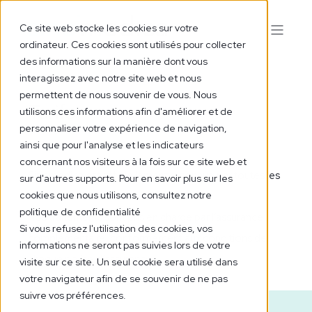
Ce site web stocke les cookies sur votre
ordinateur. Ces cookies sont utilisés pour collecter
des informations sur la manière dont vous
interagissez avec notre site web et nous
permettent de nous souvenir de vous. Nous
Tarifs
utilisons ces informations afin d'améliorer et de
personnaliser votre expérience de navigation,
ainsi que pour l'analyse et les indicateurs
concernant nos visiteurs à la fois sur ce site web et
Sinomedica est officiellement reconnue par toutes les
sur d'autres supports. Pour en savoir plus sur les
cookies que nous utilisons, consultez notre
assurances maladie suisses.
politique de confidentialité
Nos traitements sont pris en charge par l’assurance
Si vous refusez l'utilisation des cookies, vos
complémentaire, conformément aux conditions de
informations ne seront pas suivies lors de votre
chaque police d’assurance.
visite sur ce site. Un seul cookie sera utilisé dans
votre navigateur afin de se souvenir de ne pas
suivre vos préférences.