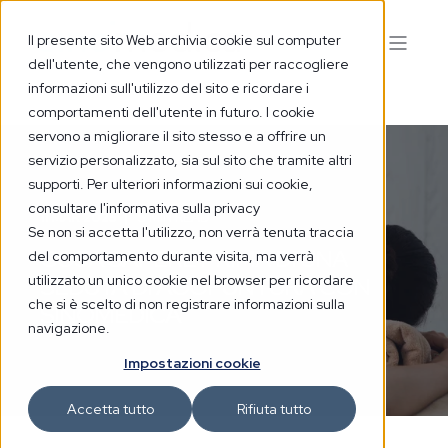
Il presente sito Web archivia cookie sul computer
dell'utente, che vengono utilizzati per raccogliere
informazioni sull'utilizzo del sito e ricordare i
comportamenti dell'utente in futuro. I cookie
servono a migliorare il sito stesso e a offrire un
servizio personalizzato, sia sul sito che tramite altri
supporti. Per ulteriori informazioni sui cookie,
consultare l'informativa sulla privacy
11 MAR 2025
5 MIN READ
Se non si accetta l'utilizzo, non verrà tenuta traccia
COSA SAPERE PRIMA DI UNA
del comportamento durante visita, ma verrà
utilizzato un unico cookie nel browser per ricordare
SEDUTA DI AGOPUNTURA CON
che si è scelto di non registrare informazioni sulla
SINOMEDICA
navigazione.
Impostazioni cookie
Accetta tutto
Rifiuta tutto