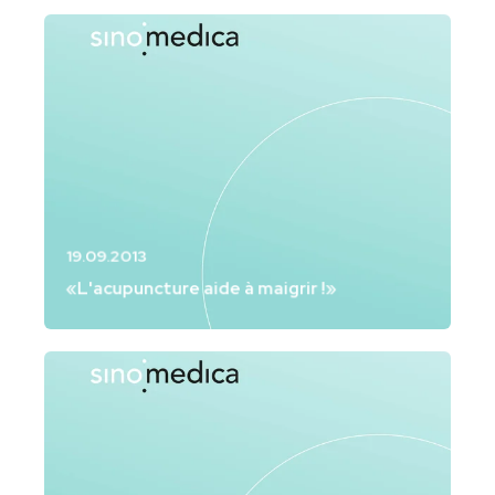
19.09.2013
«L'acupuncture aide à maigrir !»