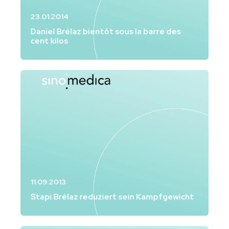
23.01.2014
Daniel Brélaz bientôt sous la barre des
cent kilos
11.09.2013
Blick
Stapi Brélaz reduziert sein Kampfgewicht