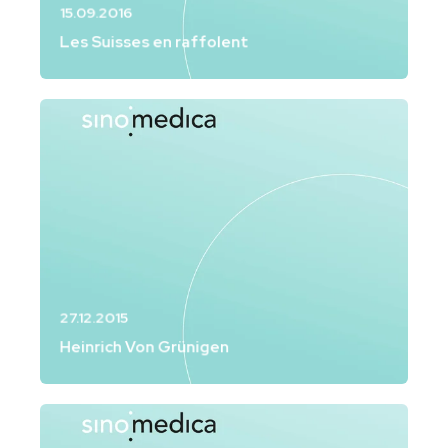
15.09.2016
Les Suisses en raffolent
27.12.2015
Sonntags Blick
Heinrich Von Grünigen