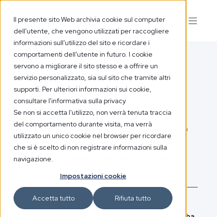
Il presente sito Web archivia cookie sul computer
dell'utente, che vengono utilizzati per raccogliere
informazioni sull'utilizzo del sito e ricordare i
comportamenti dell'utente in futuro. I cookie
Pubblicazioni e aggiornamenti
servono a migliorare il sito stesso e a offrire un
servizio personalizzato, sia sul sito che tramite altri
scientifici
supporti. Per ulteriori informazioni sui cookie,
consultare l'informativa sulla privacy
Se non si accetta l'utilizzo, non verrà tenuta traccia
13.05.2024
del comportamento durante visita, ma verrà
Il dottor Raymond Landgraaf di Sinomedica ha
utilizzato un unico cookie nel browser per ricordare
presentato un trattamento innovativo per
che si è scelto di non registrare informazioni sulla
l'obesità al Congresso Europeo sull'Obesità.
navigazione.
Leggi il comunicato
Impostazioni cookie
Accetta tutto
Rifiuta tutto
13.11.2023
La rinomata rivista Frontiers in Endocrinology ha