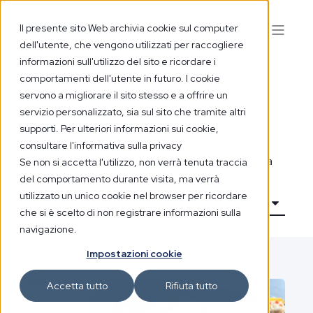
Il presente sito Web archivia cookie sul computer
dell'utente, che vengono utilizzati per raccogliere
informazioni sull'utilizzo del sito e ricordare i
comportamenti dell'utente in futuro. I cookie
servono a migliorare il sito stesso e a offrire un
servizio personalizzato, sia sul sito che tramite altri
Cooking Tips
supporti. Per ulteriori informazioni sui cookie,
consultare l'informativa sulla privacy
Per offrire delle idee ai pazienti che seguono la dieta
Se non si accetta l'utilizzo, non verrà tenuta traccia
del comportamento durante visita, ma verrà
Sinomedica, abbiamo ideato alcune ricette a base di
utilizzato un unico cookie nel browser per ricordare
verdure assortite, pesce e carne. Proponiamo una
che si è scelto di non registrare informazioni sulla
scelta di piatti semplici da realizzare, che
navigazione.
comprendono solo alimenti consentiti nel programma
Impostazioni cookie
dietetico. Questo blog è rivolto a tutte le persone che
Accetta tutto
Rifiuta tutto
seguono la dieta Sinomedica. La dieta non rappresenta
un ostacolo ai piaceri del palato!