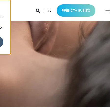
it
PRENOTA SUBITO
to
per