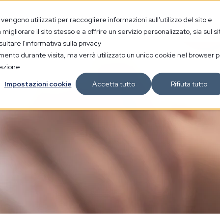
engono utilizzati per raccogliere informazioni sull'utilizzo del sito e
igliorare il sito stesso e a offrire un servizio personalizzato, sia sul si
sultare l'informativa sulla privacy
amento durante visita, ma verrà utilizzato un unico cookie nel browser 
gazione.
Impostazioni cookie
Accetta tutto
Rifiuta tutto