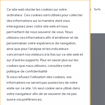
Traitement IV de vitamines
Acupuncture médicale
Ce site web stocke les cookies sur votre
Pathologies
Centres et contacts
Sur nous
Tarifs
ordinateur. Ces cookies sont utilisés pour collecter
des informations sur la manière dont vous
interagissez avec notre site web et nous
permettent de nous souvenir de vous. Nous
utilisons ces informations afin d'améliorer et de
personnaliser votre expérience de navigation,
ainsi que pour l'analyse et les indicateurs
concernant nos visiteurs à la fois sur ce site web et
05 DÉC. 2021
1 MIN
sur d'autres supports. Pour en savoir plus sur les
SINOJAR: COMBIN
cookies que nous utilisons, consultez notre
politique de confidentialité
AISON
Si vous refusez l'utilisation des cookies, vos
informations ne seront pas suivies lors de votre
D'ACUPUNCTURE
visite sur ce site. Un seul cookie sera utilisé dans
votre navigateur afin de se souvenir de ne pas
ET DE
suivre vos préférences.